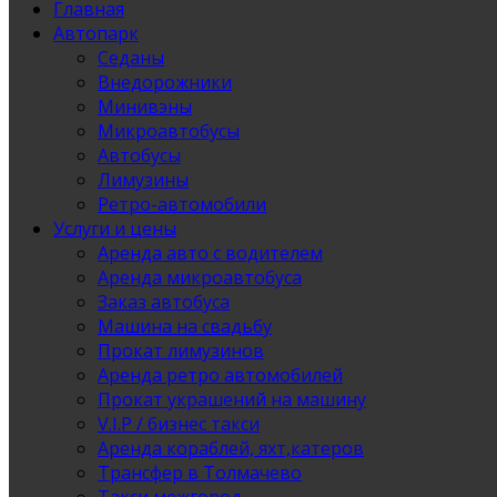
Главная
Автопарк
Седаны
Внедорожники
Минивэны
Микроавтобусы
Автобусы
Лимузины
Ретро-автомобили
Услуги и цены
Аренда авто с водителем
Аренда микроавтобуса
Заказ автобуса
Машина на свадьбу
Прокат лимузинов
Аренда ретро автомобилей
Прокат украшений на машину
V.I.P / бизнес такси
Аренда кораблей, яхт,катеров
Трансфер в Толмачево