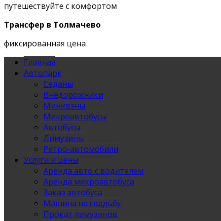
путешествуйте с комфортом
Трансфер в Толмачево
фиксированная цена
Главная
Автопарк
Седаны
Внедорожники
Минивэны
Микроавтобусы
Автобусы
Лимузины
Ретро-автомобили
Услуги и цены
Аренда авто с водителем
Аренда микроавтобуса
Заказ автобуса
Машина на свадьбу
Прокат лимузинов