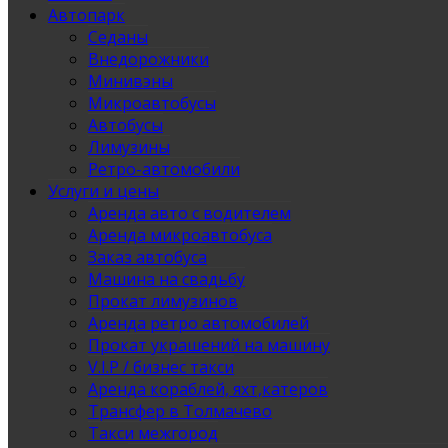
Автопарк
Седаны
Внедорожники
Минивэны
Микроавтобусы
Автобусы
Лимузины
Ретро-автомобили
Услуги и цены
Аренда авто с водителем
Аренда микроавтобуса
Заказ автобуса
Машина на свадьбу
Прокат лимузинов
Аренда ретро автомобилей
Прокат украшений на машину
V.I.P / бизнес такси
Аренда кораблей, яхт,катеров
Трансфер в Толмачево
Такси межгород