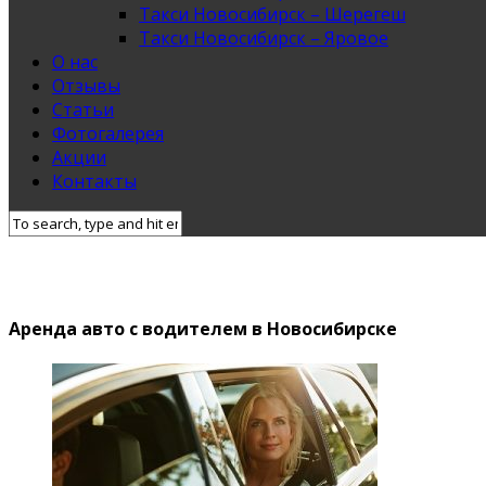
Такси Новосибирск – Шерегеш
Такси Новосибирск – Яровое
О нас
Отзывы
Статьи
Фотогалерея
Акции
Контакты
Аренда авто с водителем в Новосибирске