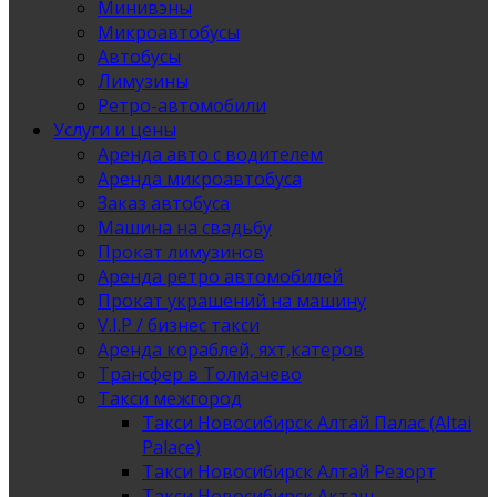
Минивэны
Микроавтобусы
Автобусы
Лимузины
Ретро-автомобили
Услуги и цены
Аренда авто с водителем
Аренда микроавтобуса
Заказ автобуса
Машина на свадьбу
Прокат лимузинов
Аренда ретро автомобилей
Прокат украшений на машину
V.I.P / бизнес такси
Аренда кораблей, яхт,катеров
Трансфер в Толмачево
Такси межгород
Такси Новосибирск Алтай Палас (Altai
Palace)
Такси Новосибирск Алтай Резорт
Такси Новосибирск Акташ