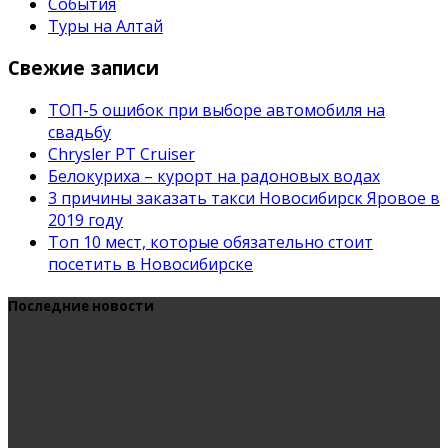
События
Туры на Алтай
Свежие записи
ТОП-5 ошибок при выборе автомобиля на
свадьбу
Chrysler PT Cruiser
Белокуриха – курорт на радоновых водах
3 причины заказать такси Новосибирск Яровое в
2019 году
Топ 10 мест, которые обязательно стоит
посетить в Новосибирске
Последние новости