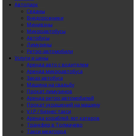
Автопарк
Седаны
Внедорожники
Минивэны
Микроавтобусы
Автобусы
Лимузины
Ретро-автомобили
Услуги и цены
Аренда авто с водителем
Аренда микроавтобуса
Заказ автобуса
Машина на свадьбу
Прокат лимузинов
Аренда ретро автомобилей
Прокат украшений на машину
V.I.P / бизнес такси
Аренда кораблей, яхт,катеров
Трансфер в Толмачево
Такси межгород