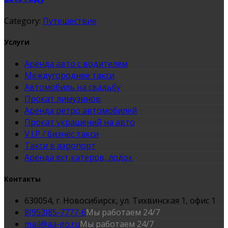
Category:
Путешествие
Услуги
Аренда авто с водителем
Междугороднее такси
Автомобиль на свадьбу
Прокат лимузинов
Аренда ретро автомобилей
Прокат украшений на авто
V.I.P / бизнес такси
Такси в аэропорт
Аренда яхт,катеров, лодок
Контакты
630054, г. Новосибирск, ул. Тихвинская 1, офис 1
8(953)85-7777-6
Мы работаем 24/7
mail@aa-go.ru
Мы работаем 24/7