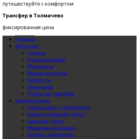
путешествуйте с комфортом
Трансфер в Толмачево
фиксированная цена
Главная
Автопарк
Седаны
Внедорожники
Минивэны
Микроавтобусы
Автобусы
Лимузины
Ретро-автомобили
Услуги и цены
Аренда авто с водителем
Аренда микроавтобуса
Заказ автобуса
Машина на свадьбу
Прокат лимузинов