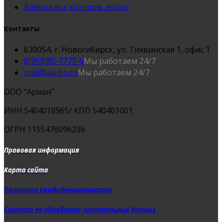
Аренда яхт,катеров, лодок
Контакты
630054, г. Новосибирск, ул. Тихвинская 1, офис 1
8(953)85-7777-6
Мы работаем 24/7
mail@aa-go.ru
Мы работаем 24/7
ООО “Ариан”
ИНН 5404018965/ КПП 540401001
ОГРН 1155476096236
Правовая информация
Карта сайта
Политика конфиденциальности
Согласие на обработку персональных данных