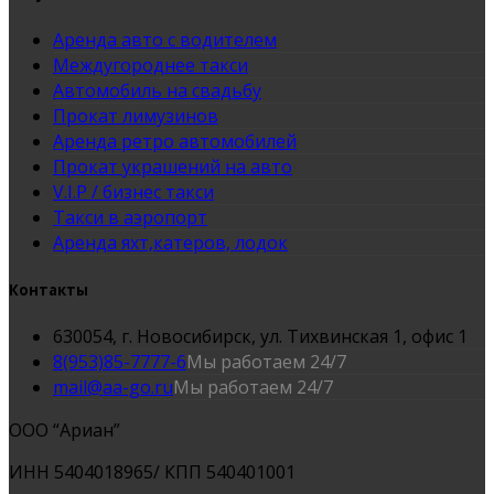
Аренда авто с водителем
Междугороднее такси
Автомобиль на свадьбу
Прокат лимузинов
Аренда ретро автомобилей
Прокат украшений на авто
V.I.P / бизнес такси
Такси в аэропорт
Аренда яхт,катеров, лодок
Контакты
630054, г. Новосибирск, ул. Тихвинская 1, офис 1
8(953)85-7777-6
Мы работаем 24/7
mail@aa-go.ru
Мы работаем 24/7
ООО “Ариан”
ИНН 5404018965/ КПП 540401001