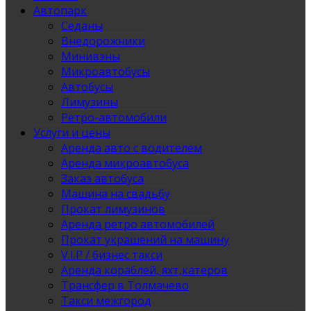
Автопарк
Седаны
Внедорожники
Минивэны
Микроавтобусы
Автобусы
Лимузины
Ретро-автомобили
Услуги и цены
Аренда авто с водителем
Аренда микроавтобуса
Заказ автобуса
Машина на свадьбу
Прокат лимузинов
Аренда ретро автомобилей
Прокат украшений на машину
V.I.P / бизнес такси
Аренда кораблей, яхт,катеров
Трансфер в Толмачево
Такси межгород