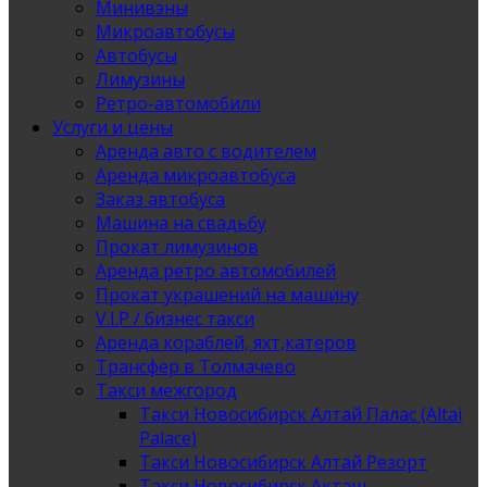
Минивэны
Микроавтобусы
Автобусы
Лимузины
Ретро-автомобили
Услуги и цены
Аренда авто с водителем
Аренда микроавтобуса
Заказ автобуса
Машина на свадьбу
Прокат лимузинов
Аренда ретро автомобилей
Прокат украшений на машину
V.I.P / бизнес такси
Аренда кораблей, яхт,катеров
Трансфер в Толмачево
Такси межгород
Такси Новосибирск Алтай Палас (Altai
Palace)
Такси Новосибирск Алтай Резорт
Такси Новосибирск Акташ