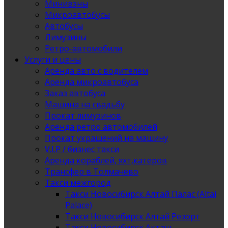
Минивэны
Микроавтобусы
Автобусы
Лимузины
Ретро-автомобили
Услуги и цены
Аренда авто с водителем
Аренда микроавтобуса
Заказ автобуса
Машина на свадьбу
Прокат лимузинов
Аренда ретро автомобилей
Прокат украшений на машину
V.I.P / бизнес такси
Аренда кораблей, яхт,катеров
Трансфер в Толмачево
Такси межгород
Такси Новосибирск Алтай Палас (Altai
Palace)
Такси Новосибирск Алтай Резорт
Такси Новосибирск Акташ