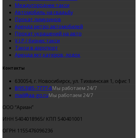
Междугороднее такси
Автомобиль на свадьбу
Прокат лимузинов
Аренда ретро автомобилей
Прокат украшений на авто
V.I.P / бизнес такси
Такси в аэропорт
Аренда яхт,катеров, лодок
Контакты
630054, г. Новосибирск, ул. Тихвинская 1, офис 1
8(953)85-7777-6
Мы работаем 24/7
mail@aa-go.ru
Мы работаем 24/7
ООО “Ариан”
ИНН 5404018965/ КПП 540401001
ОГРН 1155476096236