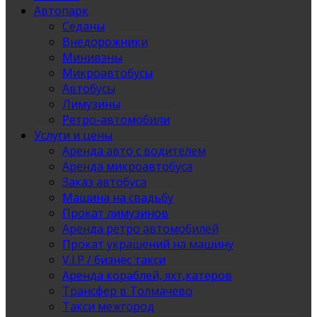
Автопарк
Седаны
Внедорожники
Минивэны
Микроавтобусы
Автобусы
Лимузины
Ретро-автомобили
Услуги и цены
Аренда авто с водителем
Аренда микроавтобуса
Заказ автобуса
Машина на свадьбу
Прокат лимузинов
Аренда ретро автомобилей
Прокат украшений на машину
V.I.P / бизнес такси
Аренда кораблей, яхт,катеров
Трансфер в Толмачево
Такси межгород