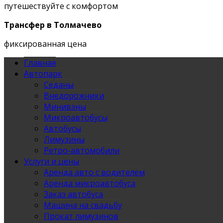
путешествуйте с комфортом
Трансфер в Толмачево
фиксированная цена
Главная
Автопарк
Седаны
Внедорожники
Минивэны
Микроавтобусы
Автобусы
Лимузины
Ретро-автомобили
Услуги и цены
Аренда авто с водителем
Аренда микроавтобуса
Заказ автобуса
Машина на свадьбу
Прокат лимузинов