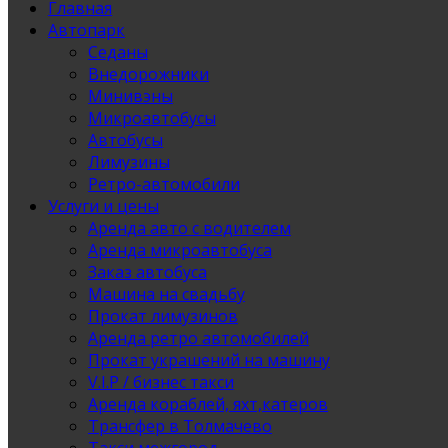
Главная
Автопарк
Седаны
Внедорожники
Минивэны
Микроавтобусы
Автобусы
Лимузины
Ретро-автомобили
Услуги и цены
Аренда авто с водителем
Аренда микроавтобуса
Заказ автобуса
Машина на свадьбу
Прокат лимузинов
Аренда ретро автомобилей
Прокат украшений на машину
V.I.P / бизнес такси
Аренда кораблей, яхт,катеров
Трансфер в Толмачево