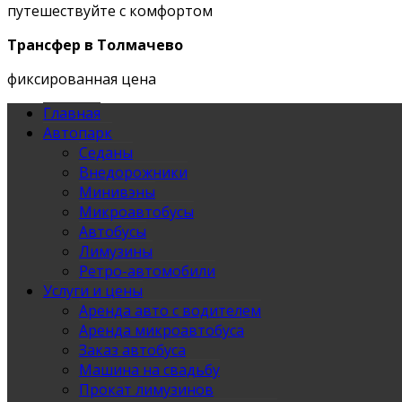
путешествуйте с комфортом
Трансфер в Толмачево
фиксированная цена
Главная
Автопарк
Седаны
Внедорожники
Минивэны
Микроавтобусы
Автобусы
Лимузины
Ретро-автомобили
Услуги и цены
Аренда авто с водителем
Аренда микроавтобуса
Заказ автобуса
Машина на свадьбу
Прокат лимузинов