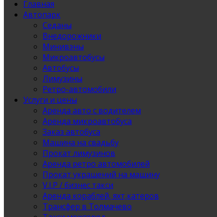
Главная
Автопарк
Седаны
Внедорожники
Минивэны
Микроавтобусы
Автобусы
Лимузины
Ретро-автомобили
Услуги и цены
Аренда авто с водителем
Аренда микроавтобуса
Заказ автобуса
Машина на свадьбу
Прокат лимузинов
Аренда ретро автомобилей
Прокат украшений на машину
V.I.P / бизнес такси
Аренда кораблей, яхт,катеров
Трансфер в Толмачево