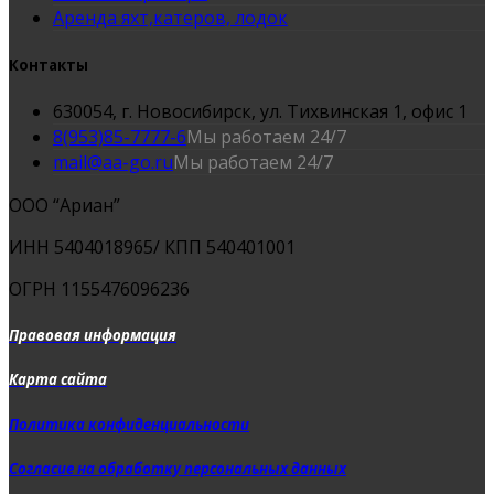
Аренда яхт,катеров, лодок
Контакты
630054, г. Новосибирск, ул. Тихвинская 1, офис 1
8(953)85-7777-6
Мы работаем 24/7
mail@aa-go.ru
Мы работаем 24/7
ООО “Ариан”
ИНН 5404018965/ КПП 540401001
ОГРН 1155476096236
Правовая информация
Карта сайта
Политика конфиденциальности
Согласие на обработку персональных данных