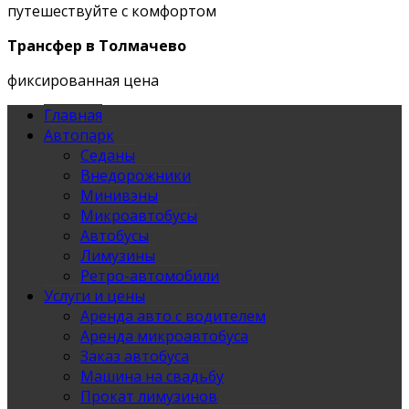
путешествуйте с комфортом
Трансфер в Толмачево
фиксированная цена
Главная
Автопарк
Седаны
Внедорожники
Минивэны
Микроавтобусы
Автобусы
Лимузины
Ретро-автомобили
Услуги и цены
Аренда авто с водителем
Аренда микроавтобуса
Заказ автобуса
Машина на свадьбу
Прокат лимузинов