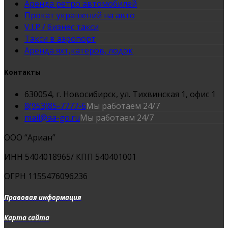
Аренда ретро автомобилей
Прокат украшений на авто
V.I.P / бизнес такси
Такси в аэропорт
Аренда яхт,катеров, лодок
Контакты
630054, г. Новосибирск, ул. Тихвинская 1, офис 1
8(953)85-7777-6
Мы работаем 24/7
mail@aa-go.ru
Мы работаем 24/7
ООО “Ариан”
ИНН 5404018965/ КПП 540401001
ОГРН 1155476096236
Правовая информация
Карта сайта