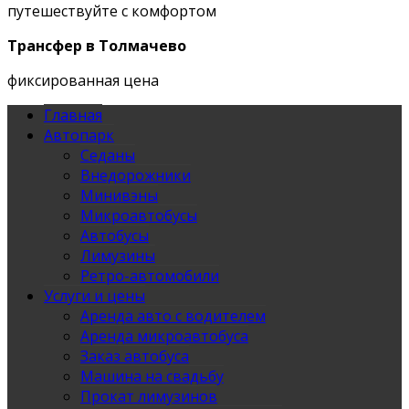
путешествуйте с комфортом
Трансфер в Толмачево
фиксированная цена
Главная
Автопарк
Седаны
Внедорожники
Минивэны
Микроавтобусы
Автобусы
Лимузины
Ретро-автомобили
Услуги и цены
Аренда авто с водителем
Аренда микроавтобуса
Заказ автобуса
Машина на свадьбу
Прокат лимузинов