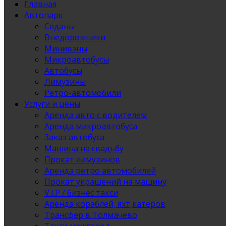
Главная
Автопарк
Седаны
Внедорожники
Минивэны
Микроавтобусы
Автобусы
Лимузины
Ретро-автомобили
Услуги и цены
Аренда авто с водителем
Аренда микроавтобуса
Заказ автобуса
Машина на свадьбу
Прокат лимузинов
Аренда ретро автомобилей
Прокат украшений на машину
V.I.P / бизнес такси
Аренда кораблей, яхт,катеров
Трансфер в Толмачево