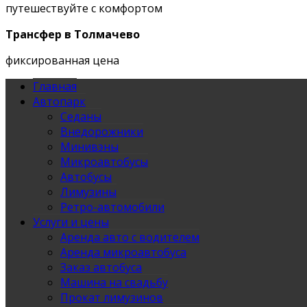
путешествуйте с комфортом
Трансфер в Толмачево
фиксированная цена
Главная
Автопарк
Седаны
Внедорожники
Минивэны
Микроавтобусы
Автобусы
Лимузины
Ретро-автомобили
Услуги и цены
Аренда авто с водителем
Аренда микроавтобуса
Заказ автобуса
Машина на свадьбу
Прокат лимузинов