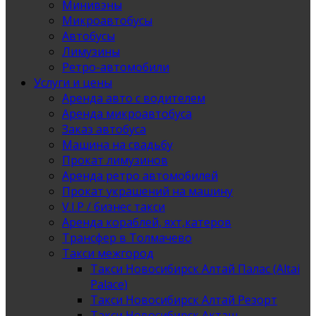
Минивэны
Микроавтобусы
Автобусы
Лимузины
Ретро-автомобили
Услуги и цены
Аренда авто с водителем
Аренда микроавтобуса
Заказ автобуса
Машина на свадьбу
Прокат лимузинов
Аренда ретро автомобилей
Прокат украшений на машину
V.I.P / бизнес такси
Аренда кораблей, яхт,катеров
Трансфер в Толмачево
Такси межгород
Такси Новосибирск Алтай Палас (Altai
Palace)
Такси Новосибирск Алтай Резорт
Такси Новосибирск Акташ