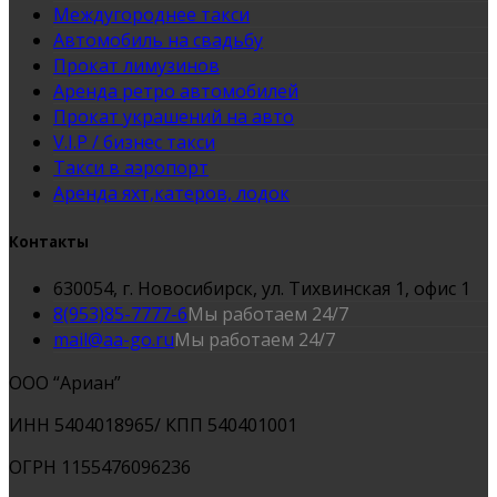
Междугороднее такси
Автомобиль на свадьбу
Прокат лимузинов
Аренда ретро автомобилей
Прокат украшений на авто
V.I.P / бизнес такси
Такси в аэропорт
Аренда яхт,катеров, лодок
Контакты
630054, г. Новосибирск, ул. Тихвинская 1, офис 1
8(953)85-7777-6
Мы работаем 24/7
mail@aa-go.ru
Мы работаем 24/7
ООО “Ариан”
ИНН 5404018965/ КПП 540401001
ОГРН 1155476096236