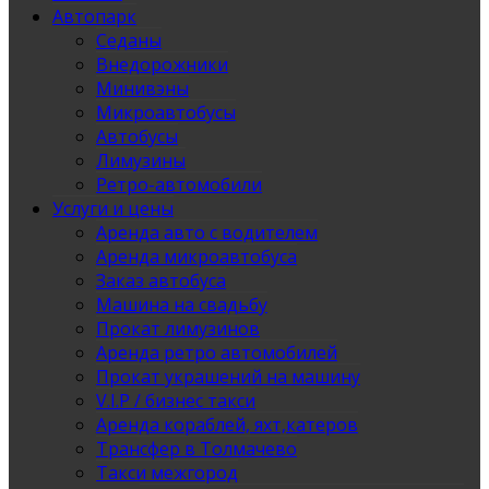
Автопарк
Седаны
Внедорожники
Минивэны
Микроавтобусы
Автобусы
Лимузины
Ретро-автомобили
Услуги и цены
Аренда авто с водителем
Аренда микроавтобуса
Заказ автобуса
Машина на свадьбу
Прокат лимузинов
Аренда ретро автомобилей
Прокат украшений на машину
V.I.P / бизнес такси
Аренда кораблей, яхт,катеров
Трансфер в Толмачево
Такси межгород