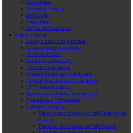
Минивэны
Микроавтобусы
Автобусы
Лимузины
Ретро-автомобили
Услуги и цены
Аренда авто с водителем
Аренда микроавтобуса
Заказ автобуса
Машина на свадьбу
Прокат лимузинов
Аренда ретро автомобилей
Прокат украшений на машину
V.I.P / бизнес такси
Аренда кораблей, яхт,катеров
Трансфер в Толмачево
Такси межгород
Такси Новосибирск Алтай Палас (Altai
Palace)
Такси Новосибирск Алтай Резорт
Такси Новосибирск Акташ