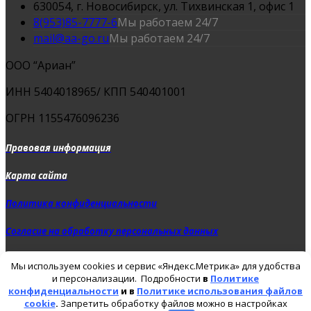
630054, г. Новосибирск, ул. Тихвинская 1, офис 1
8(953)85-7777-6
Мы работаем 24/7
mail@aa-go.ru
Мы работаем 24/7
ООО “Ариан”
ИНН 5404018965/ КПП 540401001
ОГРН 1155476096236
Правовая информация
Карта сайта
Политика конфиденциальности
Согласие на обработку персональных данных
Политика использования файлов cookie
Мы используем cookies и сервис «Яндекс.Метрика» для удобства
и персонализации. Подробности
в
Политике
конфиденциальности
и в
Политике использования файлов
©2015 - 2025 Prestige Go. All Rights Reserved.
Написать в MAX
cookie
.
Запретить обработку файлов можно в настройках