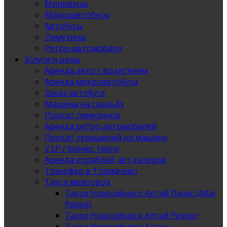
Минивэны
Микроавтобусы
Автобусы
Лимузины
Ретро-автомобили
Услуги и цены
Аренда авто с водителем
Аренда микроавтобуса
Заказ автобуса
Машина на свадьбу
Прокат лимузинов
Аренда ретро автомобилей
Прокат украшений на машину
V.I.P / бизнес такси
Аренда кораблей, яхт,катеров
Трансфер в Толмачево
Такси межгород
Такси Новосибирск Алтай Палас (Altai
Palace)
Такси Новосибирск Алтай Резорт
Такси Новосибирск Акташ