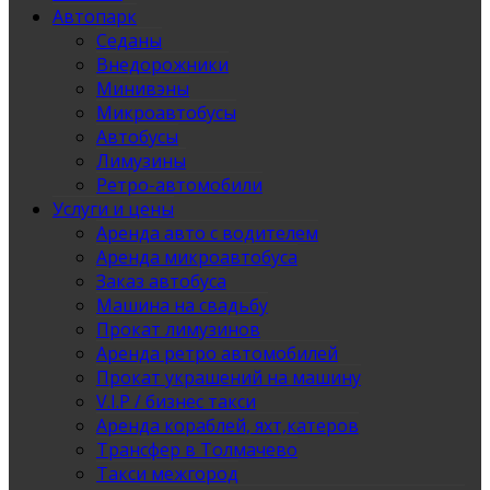
Автопарк
Седаны
Внедорожники
Минивэны
Микроавтобусы
Автобусы
Лимузины
Ретро-автомобили
Услуги и цены
Аренда авто с водителем
Аренда микроавтобуса
Заказ автобуса
Машина на свадьбу
Прокат лимузинов
Аренда ретро автомобилей
Прокат украшений на машину
V.I.P / бизнес такси
Аренда кораблей, яхт,катеров
Трансфер в Толмачево
Такси межгород