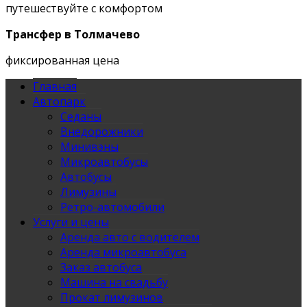
путешествуйте с комфортом
Трансфер в Толмачево
фиксированная цена
Главная
Автопарк
Седаны
Внедорожники
Минивэны
Микроавтобусы
Автобусы
Лимузины
Ретро-автомобили
Услуги и цены
Аренда авто с водителем
Аренда микроавтобуса
Заказ автобуса
Машина на свадьбу
Прокат лимузинов