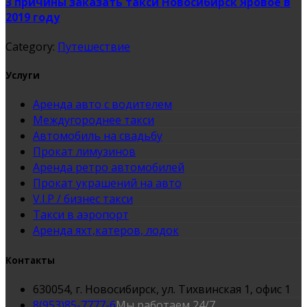
3 причины заказать такси Новосибирск Яровое в
2019 году
Category:
Путешествие
Услуги
Аренда авто с водителем
Междугороднее такси
Автомобиль на свадьбу
Прокат лимузинов
Аренда ретро автомобилей
Прокат украшений на авто
V.I.P / бизнес такси
Такси в аэропорт
Аренда яхт,катеров, лодок
Контакты
630054, г. Новосибирск, ул. Тихвинская 1, офис 1
8(953)85-7777-6
Мы работаем 24/7