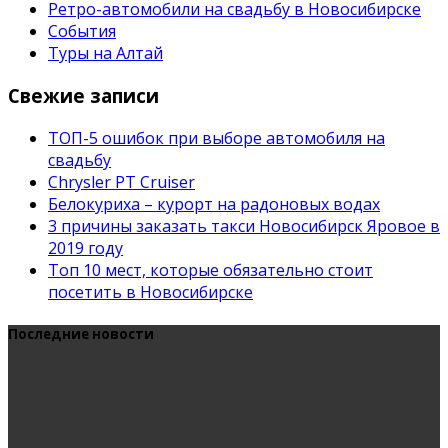
Ретро-автомобили на свадьбу в Новосибирске
События
Туры на Алтай
Свежие записи
ТОП-5 ошибок при выборе автомобиля на
свадьбу
Chrysler PT Cruiser
Белокуриха – курорт на радоновых водах
3 причины заказать такси Новосибирск Яровое в
2019 году
Топ 10 мест, которые обязательно стоит
посетить в Новосибирске
Последние новости