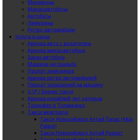
Минивэны
Микроавтобусы
Автобусы
Лимузины
Ретро-автомобили
Услуги и цены
Аренда авто с водителем
Аренда микроавтобуса
Заказ автобуса
Машина на свадьбу
Прокат лимузинов
Аренда ретро автомобилей
Прокат украшений на машину
V.I.P / бизнес такси
Аренда кораблей, яхт,катеров
Трансфер в Толмачево
Такси межгород
Такси Новосибирск Алтай Палас (Altai
Palace)
Такси Новосибирск Алтай Резорт
Такси Новосибирск Акташ