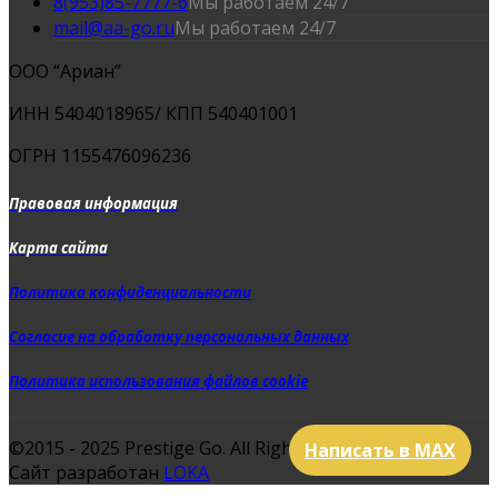
8(953)85-7777-6
Мы работаем 24/7
mail@aa-go.ru
Мы работаем 24/7
ООО “Ариан”
ИНН 5404018965/ КПП 540401001
ОГРН 1155476096236
Правовая информация
Карта сайта
Политика конфиденциальности
Согласие на обработку персональных данных
Политика использования файлов cookie
©2015 - 2025 Prestige Go. All Rights Reserved.
Написать в MAX
Сайт разработан
LOKA