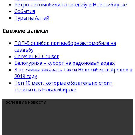
Ретро-автомобили на свадьбу в Новосибирске
События
Туры на Алтай
Свежие записи
ТОП-5 ошибок при выборе автомобиля на
свадьбу
Chrysler PT Cruiser
Белокуриха – курорт на радоновых водах
3 причины заказать такси Новосибирск Яровое в
2019 году
Топ 10 мест, которые обязательно стоит
посетить в Новосибирске
Последние новости