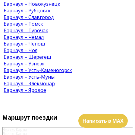
Барнаул – Новокузнецк
Барнаул – Рубцовск
Барнаул – Славгород
Барнаул – Томск
Барнаул – Турочак
Барнаул – Чемал
Барнаул – Чепош
Барнаул – Чоя
Барнаул – Шерегеш
Барнаул – Узнезя
Барнаул – Усть-Каменогорск
Барнаул – Усть-Муны
Барнаул – Элекмонар
Барнаул – Яровое
Маршрут поездки
Написать в MAX
Яндекс Карты
Яндекс Карты