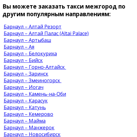
Вы можете заказать такси межгород по
другим популярным направлениям:
Барнаул – Алтай Резорт
Барнаул – Алтай Палас (Altai Palace)
Барнаул – Артыбаш
Барнаул – Ая
Барнаул – Белокуриха
Барнаул – Бийск
Барнаул – Горно-Алтайск
Барнаул – Заринск
Барнаул – Змеиногорск
Барнаул – Иогач
Барнаул – Камень-на-Оби
Барнаул – Карасук
Барнаул – Катунь
Барнаул – Кемерово
Барнаул – Майма
Барнаул – Манжерок
Барнаул – Новосибирск